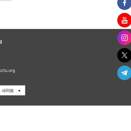
침
kctu.org
 사이트