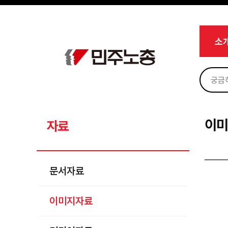
메뉴 건너뛰기
로그인
회원가입
마이페이지
소개
소
<
소식
노동상담
자료
문서자료
이
자료
이미지자료
미디어자료
문서자료
카드뉴스
이미지자료
부설기관
업무