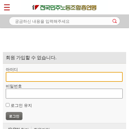
*
마이페이지
소개
<
소식
노동상담
자료
회원 가입할 수 없습니다.
부설기관
아이디
업무
비밀번호
로그인 유지