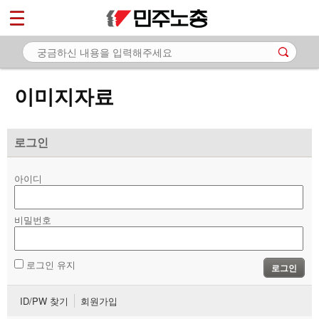
*
마이페이지
소개
<
소식
이미지자료
노동상담
자료
로그인
- 문서자료
아이디
- 이미지자료
비밀번호
- 미디어자료
- 카드뉴스
로그인 유지
로그인
부설기관
ID/PW 찾기
회원가입
업무