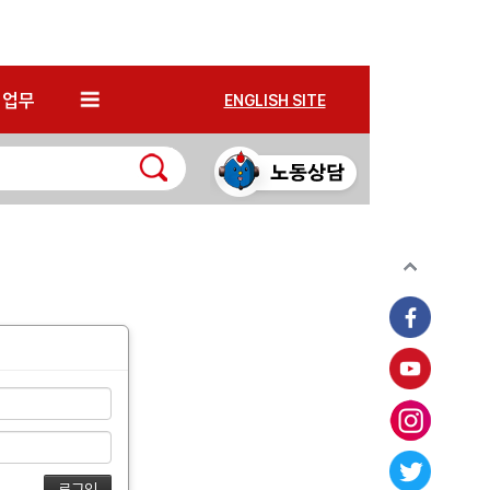
*
업무
ENGLISH SITE