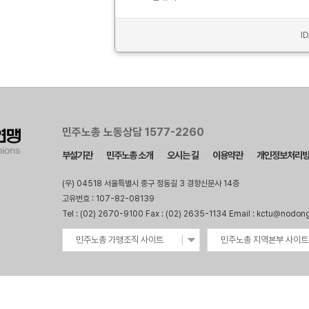
I
민주노총 노동상담 1577-2260
부설기관
민주노총 소개
오시는 길
이용약관
개인정보처리
(우) 04518 서울특별시 중구 정동길 3 경향신문사 14층
고유번호 : 107-82-08139
Tel : (02) 2670-9100 Fax : (02) 2635-1134 Email : kctu@nodon
민주노총 가맹조직 사이트
민주노총 지역본부 사이트