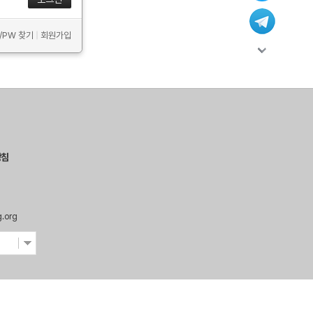
D/PW 찾기
|
회원가입
방침
g.org