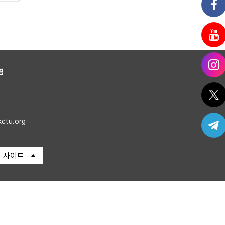
침
kctu.org
 사이트