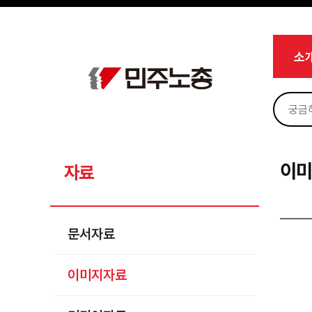
메뉴 건너뛰기
로그인
회원가입
마이페이지
소개
소
<
소식
노동상담
자료
문서자료
이
자료
이미지자료
미디어자료
문서자료
카드뉴스
이미지자료
부설기관
업무