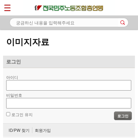
*
마이페이지
소개
<
소식
이미지자료
노동상담
자료
로그인
- 문서자료
아이디
- 이미지자료
비밀번호
- 미디어자료
- 카드뉴스
로그인 유지
로그인
부설기관
ID/PW 찾기
회원가입
업무