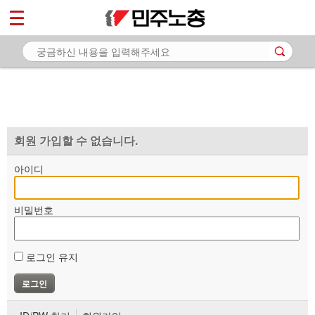
*
마이페이지
소개
<
소식
노동상담
자료
회원 가입할 수 없습니다.
부설기관
아이디
업무
비밀번호
로그인 유지