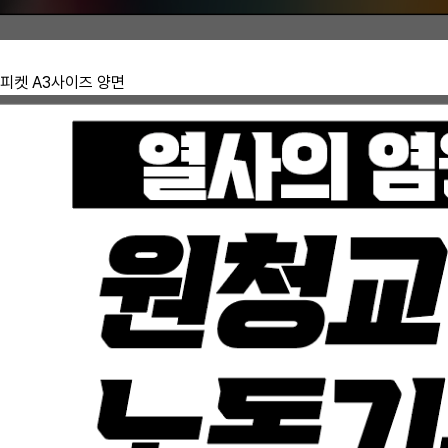
 손피켓 A3사이즈 양면