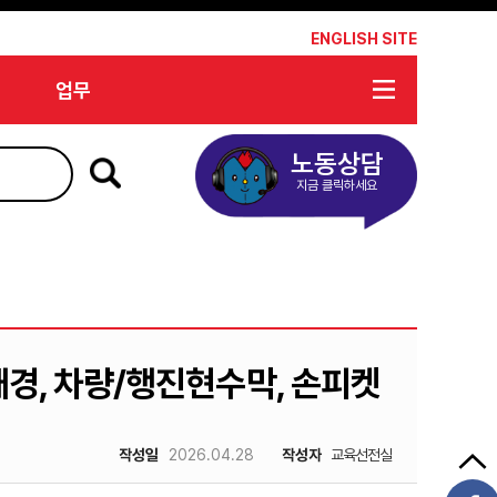
*
ENGLISH SITE
업무
노동상담
지금 클릭하세요
배경, 차량/행진현수막, 손피켓
작성일
2026.04.28
작성자
교육선전실