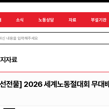
개
소식
노동상담
자료
부설기관
미지자료
[선전물] 2026 세계노동절대회 무대