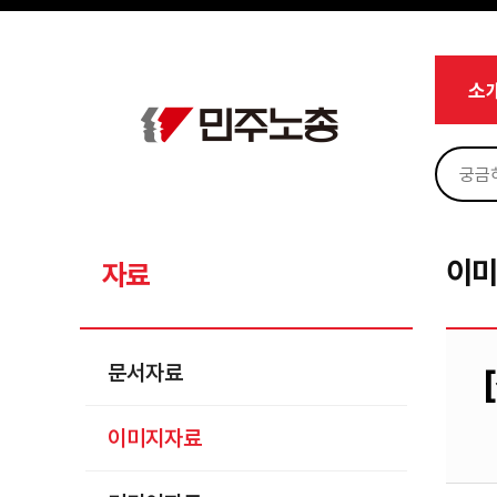
메뉴 건너뛰기
로그인
회원가입
Sketchbook5, 스케치북5
마이페이지
소개
소
<
소식
노동상담
Sketchbook5, 스케치북5
자료
문서자료
이
자료
이미지자료
미디어자료
문서자료
카드뉴스
이미지자료
부설기관
업무