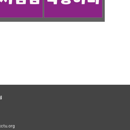
침
kctu.org