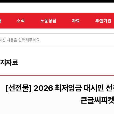
개
소식
노동상담
자료
부설기관
미지자료
[선전물] 2026 최저임금 대시민 선
큰글씨피켓