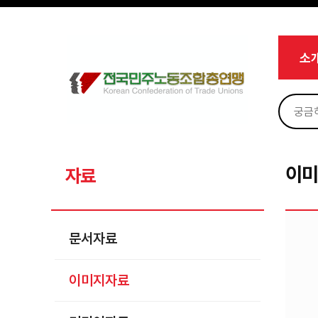
메뉴 건너뛰기
로그인
회원가입
Sketchbook5, 스케치북5
마이페이지
소개
소
<
소식
노동상담
Sketchbook5, 스케치북5
자료
문서자료
이
자료
이미지자료
미디어자료
문서자료
카드뉴스
이미지자료
부설기관
업무