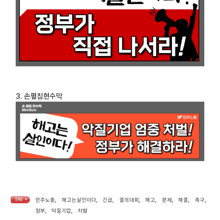
3. 손펼침현수막
TAG •
민주노총
,
해고는살인이다
,
긴급
,
결의대회
,
해고
,
문제
,
해결
,
촉구
,
정부
,
악질기업
,
처벌