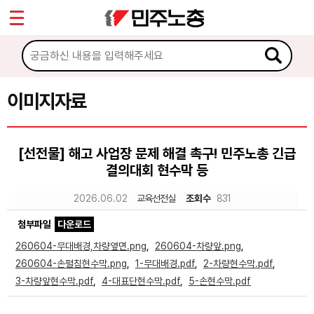
*
Sketchbook5, 스케치북5
마이페이지
소개
<
소식
이미지자료
Sketchbook5, 스케치북5
노동상담
[선전물] 해고 사업장 문제 해결 촉구! 민주노총 긴급
결의대회 현수막 등
자료
2026.06.02
교육선전실
조회수
831
문서자료
첨부파일
다운로드
이미지자료
260604-무대배경,차량옆면.png
,
260604-차량앞.png
,
260604-손펼침현수막.png
,
1-무대배경.pdf
,
2-차량현수막.pdf
,
미디어자료
3-차량앞현수막.pdf
,
4-대표단현수막.pdf
,
5-손현수막.pdf
카드뉴스