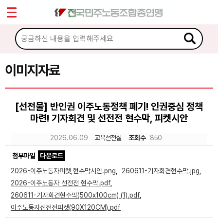
*
Sketchbook5, 스케치북5
마이페이지
소개
<
소식
이미지자료
Sketchbook5, 스케치북5
노동상담
[선전물] 반인권 이주노동정책 폐기! 인권중심 정책
마련! 기자회견 및 선전전 현수막, 피켓시안
자료
2026.06.09
교육선전실
조회수
850
문서자료
첨부파일
다운로드
이미지자료
2026-이주노동자피켓,현수막시안.png
,
260611-기자회견현수막.jpg
,
2026-이주노동자 선전전 현수막.pdf
,
미디어자료
260611-기자회견현수막(500x100cm) (1).pdf
,
카드뉴스
이주노동자선전전피켓(90X120CM).pdf