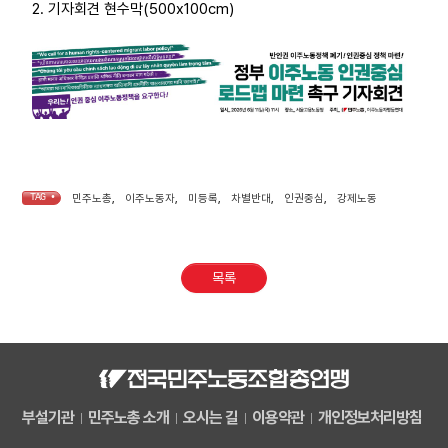
2. 기자회견 현수막(500x100cm)
TAG •
민주노총
,
이주노동자
,
미등록
,
차별반대
,
인권중심
,
강제노동
목록
부설기관
민주노총 소개
오시는 길
이용약관
개인정보처리방침