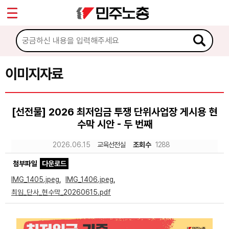
*
Sketchbook5, 스케치북5
마이페이지
소개
<
소식
이미지자료
Sketchbook5, 스케치북5
노동상담
[선전물] 2026 최저임금 투쟁 단위사업장 게시용 현
수막 시안 - 두 번째
자료
2026.06.15
교육선전실
조회수
1288
문서자료
첨부파일
다운로드
이미지자료
IMG_1405.jpeg
,
IMG_1406.jpeg
,
최임_단사_현수막_20260615.pdf
미디어자료
카드뉴스