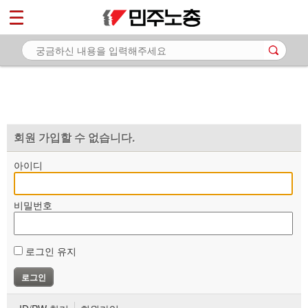
*
마이페이지
소개
<
소식
노동상담
자료
회원 가입할 수 없습니다.
부설기관
아이디
업무
비밀번호
로그인 유지