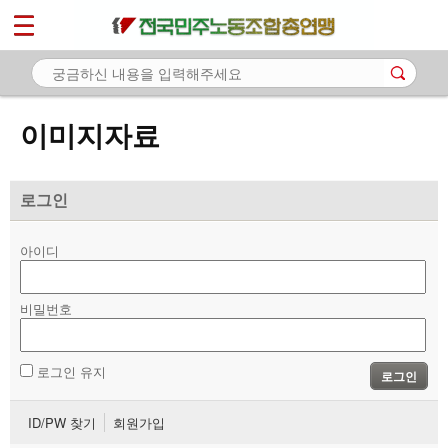
*
마이페이지
소개
<
소식
이미지자료
노동상담
자료
로그인
- 문서자료
아이디
- 이미지자료
비밀번호
- 미디어자료
- 카드뉴스
로그인 유지
로그인
부설기관
ID/PW 찾기
회원가입
업무