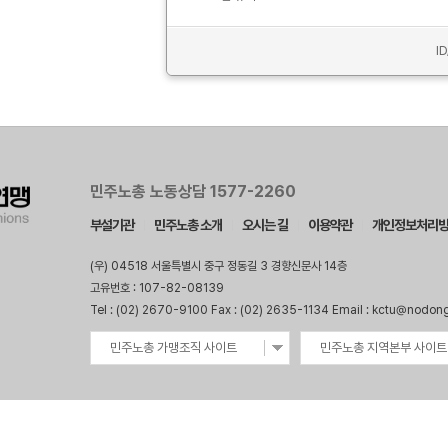
I
민주노총 노동상담 1577-2260
부설기관
민주노총 소개
오시는 길
이용약관
개인정보처리
(우) 04518 서울특별시 중구 정동길 3 경향신문사 14층
고유번호 : 107-82-08139
Tel : (02) 2670-9100 Fax : (02) 2635-1134 Email : kctu@nodon
민주노총 가맹조직 사이트
민주노총 지역본부 사이트