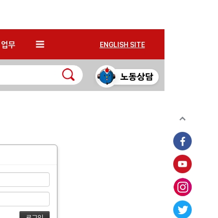
*
업무
ENGLISH SITE