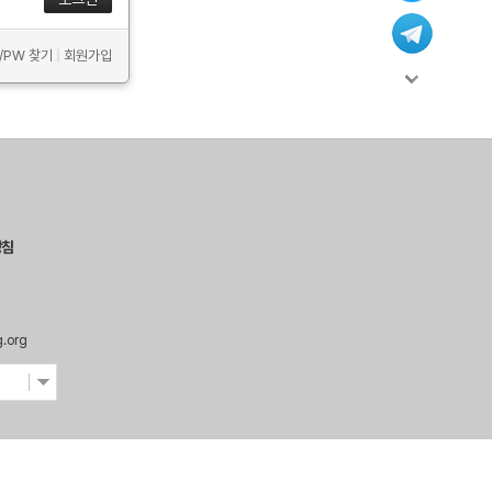
D/PW 찾기
|
회원가입
방침
g.org