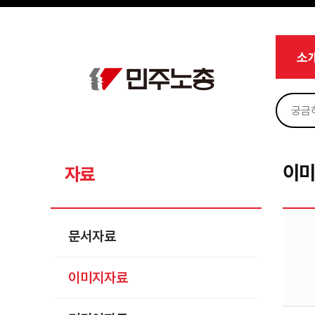
메뉴 건너뛰기
로그인
회원가입
Sketchbook5, 스케치북5
마이페이지
소개
소
<
소식
노동상담
Sketchbook5, 스케치북5
자료
문서자료
이
자료
이미지자료
미디어자료
문서자료
카드뉴스
이미지자료
부설기관
업무