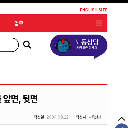
*
ENGLISH SITE
업무
노동상담
지금 클릭하세요
 앞면, 뒷면
작성일
2004.09.22
작성자
교육선전