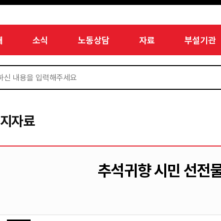
개
소식
노동상담
자료
부설기관
미지자료
추석귀향 시민 선전물