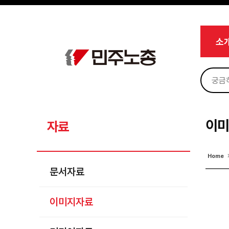
메뉴 건너뛰기
로그인
회원가입
마이페이지
소개
소
<
소식
노동상담
자료
문서자료
이
자료
이미지자료
Home
미디어자료
문서자료
카드뉴스
이미지자료
부설기관
업무