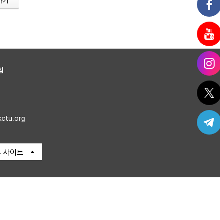
가기
침
kctu.org
 사이트