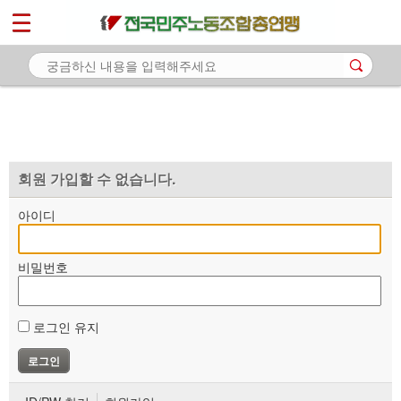
*
마이페이지
소개
<
소식
노동상담
자료
회원 가입할 수 없습니다.
부설기관
아이디
업무
비밀번호
로그인 유지