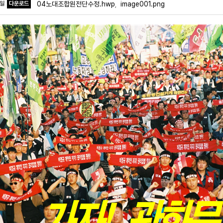
파일
다운로드
04노대조합원전단수정.hwp
image001.png
,