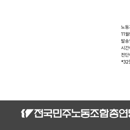
노동
11월
발송
시간
전단
*3