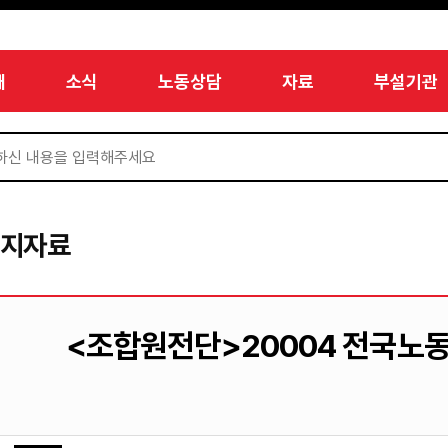
개
소식
노동상담
자료
부설기관
미지자료
<조합원전단>20004 전국노동