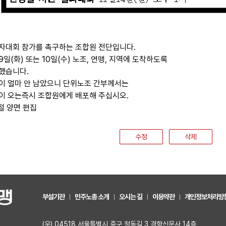
자대회 참가를 촉구하는 조합원 전단입니다.
9일(화) 또는 10일(수) 노조, 연맹, 지역에 도착하도록
했습니다.
이 얼마 안 남았으니 단위노조 간부께서는
이 오는즉시 조합원에게 배포해 주십시오.
2절 양면 편집
수정
삭제
부설기관
민주노총 소개
오시는 길
이용약관
개인정보처리방
(우) 04518 서울특별시 중구 정동길 3 경향신문사 14층