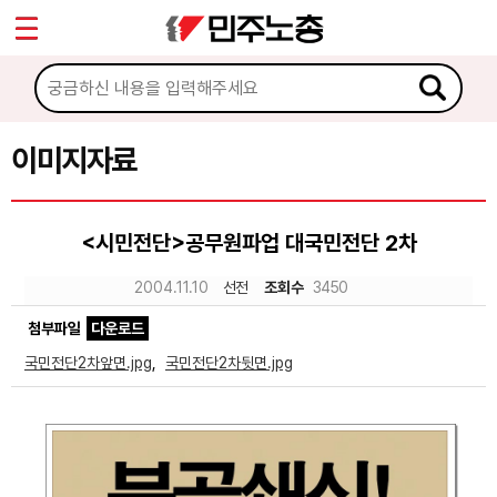
*
Sketchbook5, 스케치북5
마이페이지
소개
<
소식
이미지자료
Sketchbook5, 스케치북5
노동상담
<시민전단>공무원파업 대국민전단 2차
자료
2004.11.10
선전
조회수
3450
첨부파일
다운로드
문서자료
국민전단2차앞면.jpg
,
국민전단2차뒷면.jpg
이미지자료
미디어자료
카드뉴스