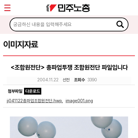
*
Sketchbook5, 스케치북5
마이페이지
소개
<
소식
이미지자료
Sketchbook5, 스케치북5
노동상담
<조합원전단> 총파업투쟁 조합원전단 파일입니다
자료
2004.11.22
선전
조회수
3390
첨부파일
다운로드
문서자료
jj041122총파업조합원전단.hwp
,
image001.png
이미지자료
미디어자료
카드뉴스