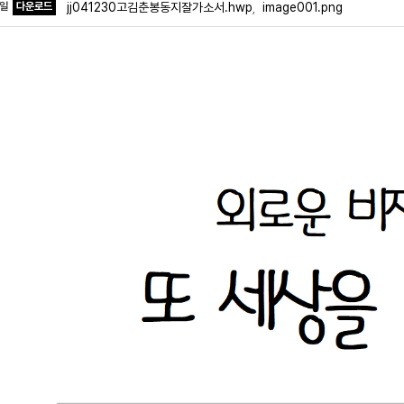
파일
다운로드
jj041230고김춘봉동지잘가소서.hwp
image001.png
,