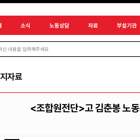
개
소식
노동상담
자료
부설기관
미지자료
<조합원전단>고 김춘봉 노동