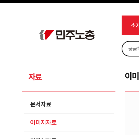
메뉴 건너뛰기
로그인
회원가입
Sketchbook5, 스케치북5
마이페이지
소개
소
<
소식
노동상담
Sketchbook5, 스케치북5
자료
문서자료
이
자료
이미지자료
미디어자료
문서자료
카드뉴스
이미지자료
부설기관
업무