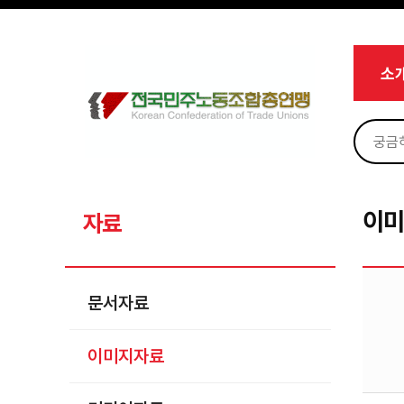
메뉴 건너뛰기
로그인
회원가입
Sketchbook5, 스케치북5
마이페이지
소개
소
<
소식
노동상담
Sketchbook5, 스케치북5
자료
문서자료
이
자료
이미지자료
미디어자료
문서자료
카드뉴스
이미지자료
부설기관
업무