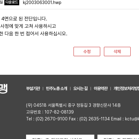
파일
다운로드
kj2003063001.hwp
절 4면으로 된 전단입니다.
 사정에 맞게 고쳐 사용하시고
한 다음 한 번 접어서 사용하십시오.
수정
삭제
부설기관
민주노총 소개
오시는 길
이용약관
개인정보처리방
(우) 04518 서울특별시 중구 정동길 3 경향신문사 14층
고유번호 : 107-82-08139
Tel : (02) 2670-9100 Fax : (02) 2635-1134 Email : kctu@