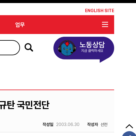
*
ENGLISH SITE
업무
노동상담
지금 클릭하세요
규탄 국민전단
작성일
2003.06.30
작성자
선전