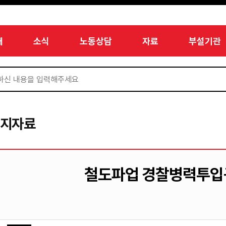
개
소식
노동상담
자료
부설기관
미지자료
철도파업 경찰병력투입