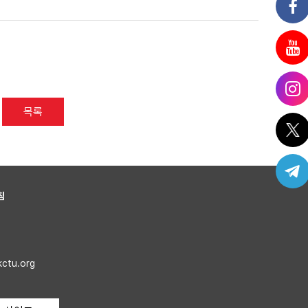
목록
침
kctu.org