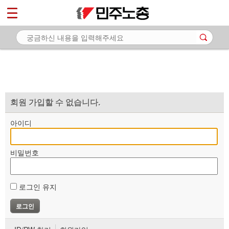
*
마이페이지
소개
<
소식
노동상담
자료
회원 가입할 수 없습니다.
부설기관
아이디
업무
비밀번호
로그인 유지