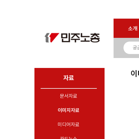
로그인
회원가입
마이페이지
소개
<
소개
소식
노동상담
자료
이
- 문서자료
자료
- 이미지자료
문서자료
- 미디어자료
- 카드뉴스
이미지자료
부설기관
미디어자료
업무
카드뉴스