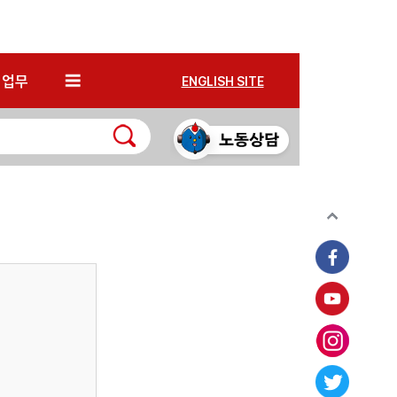
*
업무
ENGLISH SITE