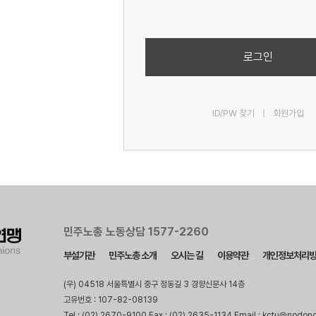
로그인
ID/PW 찾기
|
회원가입
민주노총 노동상담 1577-2260
부설기관
민주노총 소개
오시는 길
이용약관
개인정보처리
(우) 04518 서울특별시 중구 정동길 3 경향신문사 14층
고유번호 : 107-82-08139
Tel : (02) 2670-9100 Fax : (02) 2635-1134 Email : kctu@nodon