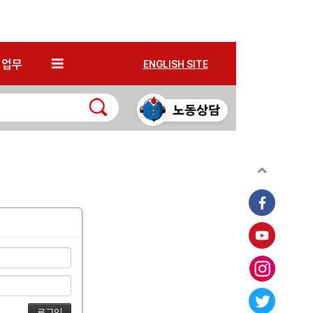
*
업무
ENGLISH SITE