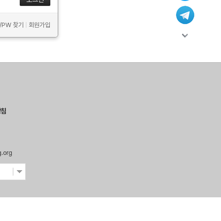
D/PW 찾기
|
회원가입
방침
g.org