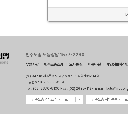
I
민주노총 노동상담 1577-2260
부설기관
민주노총 소개
오시는 길
이용약관
개인정보처리
(우) 04518 서울특별시 중구 정동길 3 경향신문사 14층
고유번호 : 107-82-08139
Tel : (02) 2670-9100 Fax : (02) 2635-1134 Email : kctu@nodon
민주노총 가맹조직 사이트
민주노총 지역본부 사이트