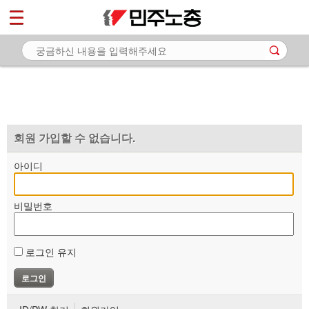
*
마이페이지
소개
<
소식
노동상담
자료
회원 가입할 수 없습니다.
부설기관
아이디
업무
비밀번호
로그인 유지