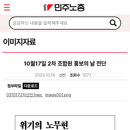
*
Sketchbook5, 스케치북5
마이페이지
소개
<
소식
이미지자료
Sketchbook5, 스케치북5
노동상담
10월17일 2차 조합원 홍보의 날 전단
자료
2003.10.16
선전
조회수
3277
첨부파일
다운로드
문서자료
0310172차선전.hwp
,
image001.png
이미지자료
미디어자료
카드뉴스