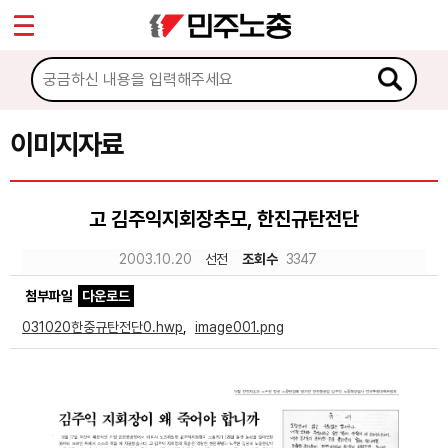
*
Sketchbook5, 스케치북5
마이페이지
소개
<
소식
이미지자료
Sketchbook5, 스케치북5
노동상담
고 김주익지회장추모, 한진규탄전단
자료
2003.10.20
선전
조회수
3347
첨부파일
다운로드
문서자료
031020한중규탄전단0.hwp
,
image001.png
이미지자료
미디어자료
카드뉴스