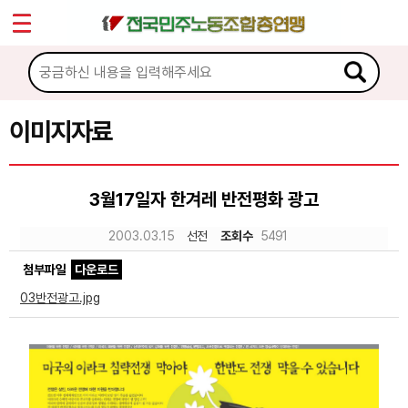
*
Sketchbook5, 스케치북5
마이페이지
소개
<
소식
이미지자료
Sketchbook5, 스케치북5
노동상담
3월17일자 한겨레 반전평화 광고
자료
2003.03.15
선전
조회수
5491
첨부파일
다운로드
문서자료
03반전광고.jpg
이미지자료
미디어자료
카드뉴스