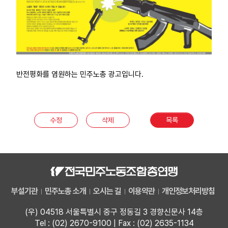
부설기관
업무
반전평화를 염원하는 민주노총 광고입니다.
수정
삭제
목록
부설기관
민주노총 소개
오시는 길
이용약관
개인정보처리방침
(우) 04518 서울특별시 중구 정동길 3 경향신문사 14층
Tel : (02) 2670-9100 | Fax : (02) 2635-1134