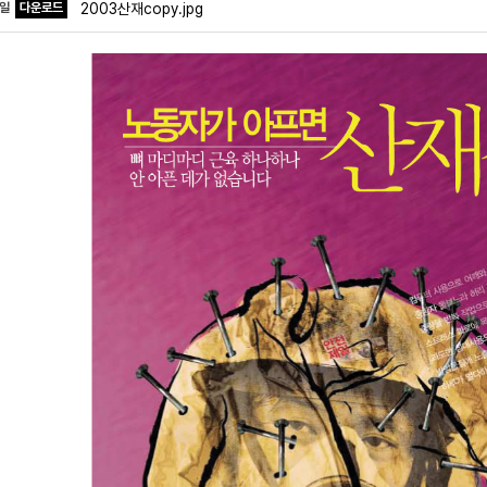
파일
다운로드
2003산재copy.jpg