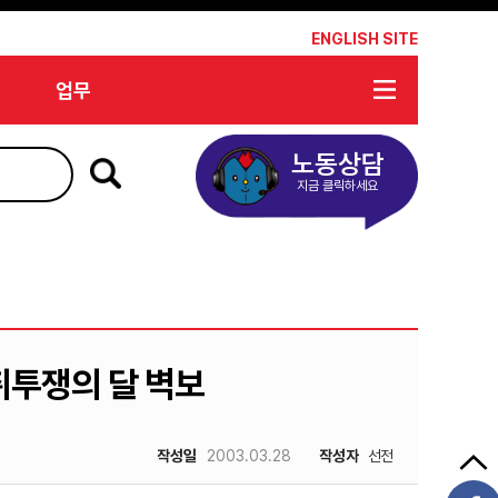
*
ENGLISH SITE
업무
노동상담
지금 클릭하세요
취투쟁의 달 벽보
작성일
2003.03.28
작성자
선전