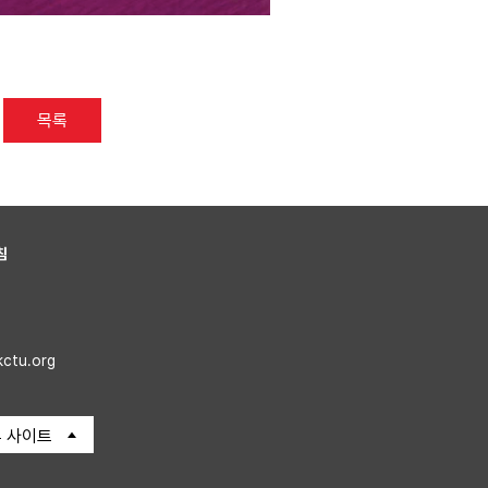
목록
침
kctu.org
 사이트