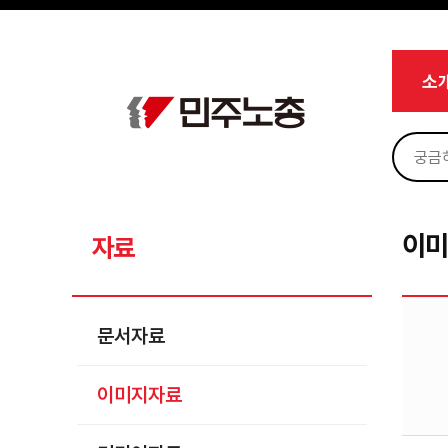
메뉴 건너뛰기
로그인
회원가입
Sketchbook5, 스케치북5
마이페이지
소개
소
<
소식
노동상담
Sketchbook5, 스케치북5
자료
문서자료
이
자료
이미지자료
미디어자료
문서자료
카드뉴스
이미지자료
부설기관
업무