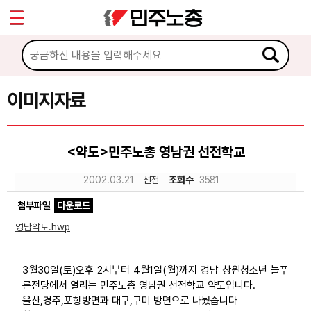
*
Sketchbook5, 스케치북5
마이페이지
소개
<
소식
이미지자료
Sketchbook5, 스케치북5
노동상담
<약도>민주노총 영남권 선전학교
자료
2002.03.21
선전
조회수
3581
첨부파일
다운로드
문서자료
영남약도.hwp
이미지자료
미디어자료
3월30일(토)오후 2시부터 4월1일(월)까지 경남 창원청소년 늘푸
른전당에서 열리는 민주노총 영남권 선전학교 약도입니다.
카드뉴스
울산,경주,포항방면과 대구,구미 방면으로 나눴습니다