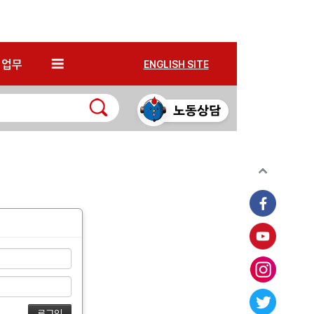
*
업무
ENGLISH SITE