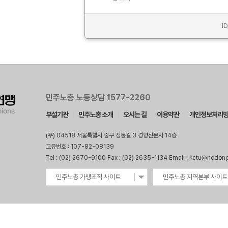
I
민주노총 노동상담 1577-2260
부설기관
민주노총 소개
오시는 길
이용약관
개인정보처리
(우) 04518 서울특별시 중구 정동길 3 경향신문사 14층
고유번호 : 107-82-08139
Tel : (02) 2670-9100 Fax : (02) 2635-1134 Email : kctu@nodon
민주노총 가맹조직 사이트
민주노총 지역본부 사이트