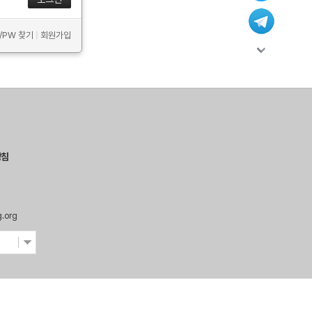
D/PW 찾기
|
회원가입
방침
g.org