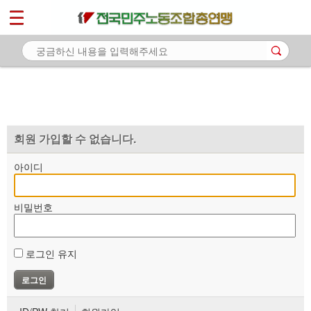
*
마이페이지
소개
<
소식
노동상담
자료
회원 가입할 수 없습니다.
부설기관
아이디
업무
비밀번호
로그인 유지