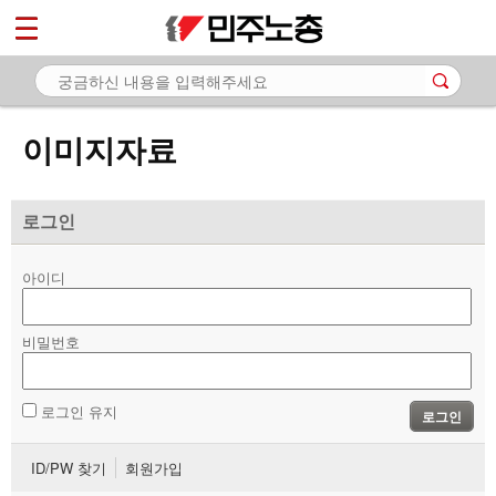
*
마이페이지
소개
<
소식
이미지자료
노동상담
자료
로그인
- 문서자료
아이디
- 이미지자료
비밀번호
- 미디어자료
- 카드뉴스
로그인 유지
로그인
부설기관
ID/PW 찾기
회원가입
업무