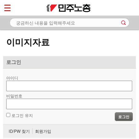
*
마이페이지
소개
<
소식
이미지자료
노동상담
자료
로그인
- 문서자료
아이디
- 이미지자료
비밀번호
- 미디어자료
- 카드뉴스
로그인 유지
로그인
부설기관
ID/PW 찾기
회원가입
업무