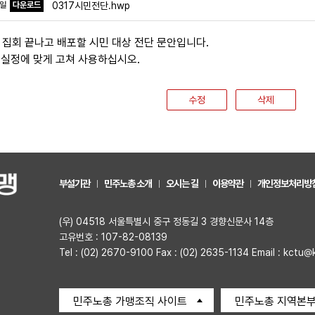
파일
다운로드
0317시민전단.hwp
일 집회 끝나고 배포할 시민 대상 전단 문안입니다.
 실정에 맞게 고쳐 사용하십시오.
수정
삭제
부설기관
민주노총 소개
오시는 길
이용약관
개인정보처리방
(우) 04518 서울특별시 중구 정동길 3 경향신문사 14층
고유번호 : 107-82-08139
Tel : (02) 2670-9100 Fax : (02) 2635-1134 Email : kctu@
민주노총 가맹조직 사이트
민주노총 지역본부