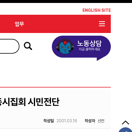
*
ENGLISH SITE
업무
노동상담
지금 클릭하세요
동시집회 시민전단
작성일
2001.03.16
작성자
선전