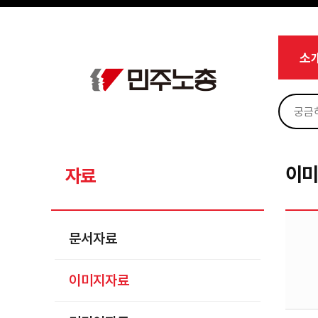
메뉴 건너뛰기
로그인
회원가입
Sketchbook5, 스케치북5
마이페이지
소개
소
<
소식
노동상담
Sketchbook5, 스케치북5
자료
문서자료
이
자료
이미지자료
미디어자료
문서자료
카드뉴스
이미지자료
부설기관
업무