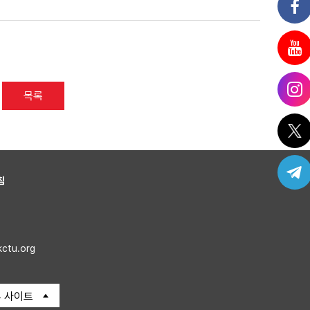
목록
침
kctu.org
 사이트