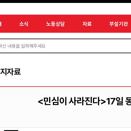
개
소식
노동상담
자료
부설기관
미지자료
<민심이 사라진다>17일 