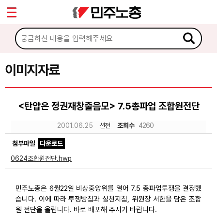
*
Sketchbook5, 스케치북5
마이페이지
소개
<
소식
이미지자료
Sketchbook5, 스케치북5
노동상담
<탄압은 정권재창출음모> 7.5총파업 조합원전단
자료
2001.06.25
션전
조회수
4260
첨부파일
다운로드
문서자료
0624조합원전단.hwp
이미지자료
미디어자료
민주노총은 6월22일 비상중앙위를 열어 7.5 총파업투쟁을 결정했
습니다. 이에 따라 투쟁방침과 실천지침, 위원장 서한을 담은 조합
카드뉴스
원 전단을 올립니다. 바로 배포해 주시기 바랍니다.