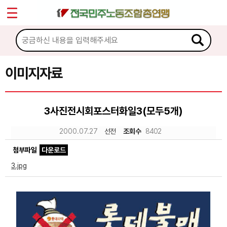
*
Sketchbook5, 스케치북5
마이페이지
소개
<
소식
이미지자료
Sketchbook5, 스케치북5
노동상담
3사진전시회포스터화일3(모두5개)
자료
2000.07.27
선전
조회수
8402
첨부파일
다운로드
문서자료
3.jpg
이미지자료
미디어자료
카드뉴스