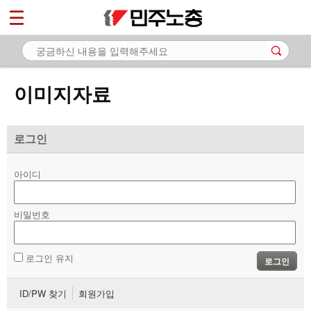
*
마이페이지
소개
<
소식
이미지자료
노동상담
자료
로그인
- 문서자료
아이디
- 이미지자료
비밀번호
- 미디어자료
- 카드뉴스
로그인 유지
로그인
부설기관
ID/PW 찾기
회원가입
업무