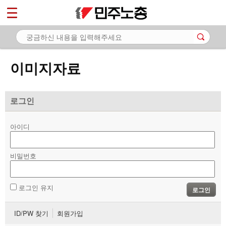
*
마이페이지
소개
<
소식
이미지자료
노동상담
자료
로그인
- 문서자료
아이디
- 이미지자료
비밀번호
- 미디어자료
- 카드뉴스
로그인 유지
로그인
부설기관
ID/PW 찾기
회원가입
업무