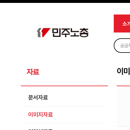
메뉴 건너뛰기
로그인
회원가입
Sketchbook5, 스케치북5
마이페이지
소개
소
<
소식
노동상담
Sketchbook5, 스케치북5
자료
문서자료
이
자료
이미지자료
미디어자료
문서자료
카드뉴스
이미지자료
부설기관
업무