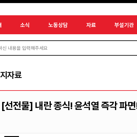
개
소식
노동상담
자료
부설기관
미지자료
[선전물] 내란 종식! 윤석열 즉각 파