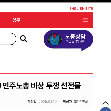
*
ENGLISH SITE
업무
노동상담
지금 클릭하세요
면! 민주노총 비상 투쟁 선전물
작성일
2025.03.10
작성자
교육선전실