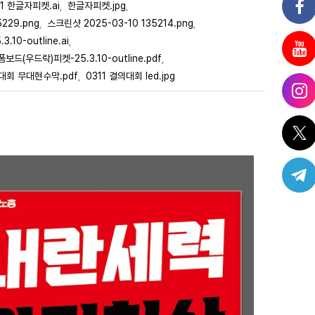
11 한글자피켓.ai
한글자피켓.jpg
,
,
229.png
스크린샷 2025-03-10 135214.png
,
,
10-outline.ai
,
보드(우드락)피켓-25.3.10-outline.pdf
,
의대회 무대현수막.pdf
0311 결의대회 led.jpg
,