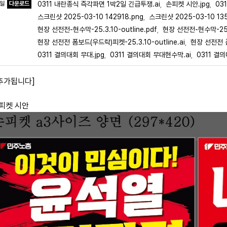
파일
다운로드
0311 내란종식 즉각파면 1박2일 긴급투쟁.ai
손피켓 시안.jpg
03
,
,
스크린샷 2025-03-10 142918.png
스크린샷 2025-03-10 135
,
현장 선전전-현수막-25.3.10-outline.pdf
현장 선전전-현수막-25.3.
,
현장 선전전 폼보드(우드락)피켓-25.3.10-outline.ai
현장 선전전 폼
,
0311 결의대회 무대.jpg
0311 결의대회 무대현수막.ai
0311 결
,
,
 추가됩니다]
손피켓 시안