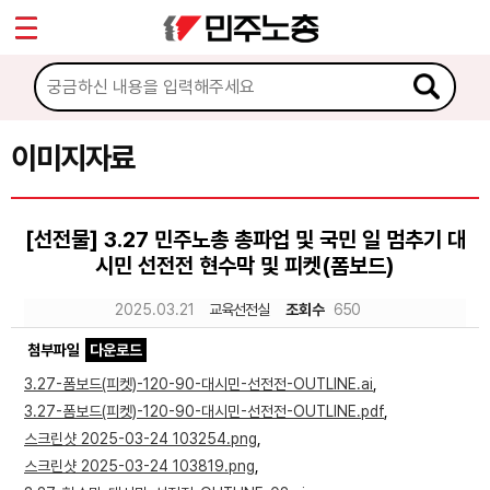
*
Sketchbook5, 스케치북5
마이페이지
소개
<
소식
이미지자료
Sketchbook5, 스케치북5
노동상담
[선전물] 3.27 민주노총 총파업 및 국민 일 멈추기 대
시민 선전전 현수막 및 피켓(폼보드)
자료
2025.03.21
교육선전실
조회수
650
문서자료
첨부파일
다운로드
이미지자료
3.27-폼보드(피켓)-120-90-대시민-선전전-OUTLINE.ai
,
3.27-폼보드(피켓)-120-90-대시민-선전전-OUTLINE.pdf
,
미디어자료
스크린샷 2025-03-24 103254.png
,
카드뉴스
스크린샷 2025-03-24 103819.png
,