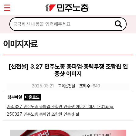
*
Sketchbook5, 스케치북5
마이페이지
소개
<
소식
이미지자료
Sketchbook5, 스케치북5
노동상담
[선전물] 3.27 민주노총 총파업·총력투쟁 조합원 인
증샷 이미지
자료
2025.03.21
교육선전실
조회수
640
문서자료
첨부파일
다운로드
이미지자료
250327 민주노총 총파업 조합원 인증샷 이미지_대지 1-01.png
,
250327 민주노총 총파업 조합원 인증샷.ai
미디어자료
카드뉴스