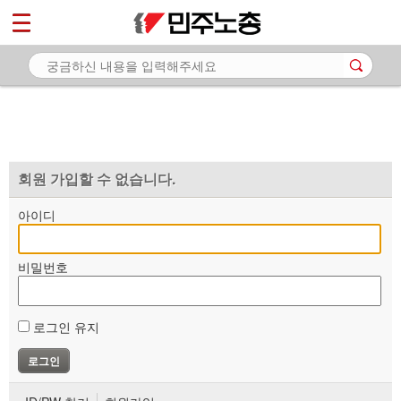
*
마이페이지
소개
<
소식
노동상담
자료
회원 가입할 수 없습니다.
부설기관
아이디
업무
비밀번호
로그인 유지