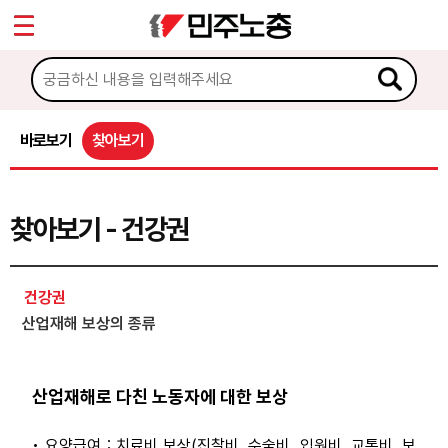
*
Sketchbook5, 스케치북5
마이페이지
소개
<
소식
바로보기
찾아보기
Sketchbook5, 스케치북5
노동상담
찾아보기 - 건강권
게시판 상담
권리찾기수첩 검색
건강권
바로보기
산업재해 보상의 종류
찾아보기
노동조합 가입 안내
산업재해로 다친 노동자에 대한 보상
전국 노동상담소 안내
• 요양급여 : 치료비 보상(진찰비, 수술비, 입원비, 교통비, 보