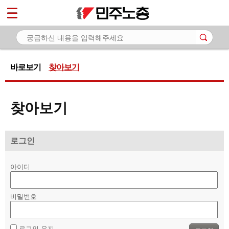
*
마이페이지
소개
<
소식
바로보기
찾아보기
노동상담
- 게시판 상담
찾아보기
- 권리찾기수첩 검색
- 바로보기
로그인
- 찾아보기
아이디
- 노동조합 가입 안내
- 전국 노동상담소 안내
비밀번호
자료
로그인 유지