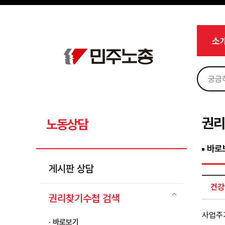
메뉴 건너뛰기
로그인
회원가입
Sketchbook5, 스케치북5
마이페이지
소개
소
<
소식
노동상담
Sketchbook5, 스케치북5
게시판 상담
권리찾기수첩 검색
권리
노동상담
바로보기
바로
찾아보기
게시판 상담
노동조합 가입 안내
건강
전국 노동상담소 안내
권리찾기수첩 검색
자료
사업주가
· 바로보기