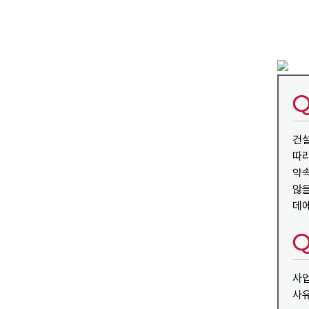
건설
따라
약속
않을
데에
사업
사유