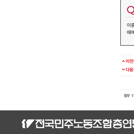
이
때에
이전
다음
첨부
'
1