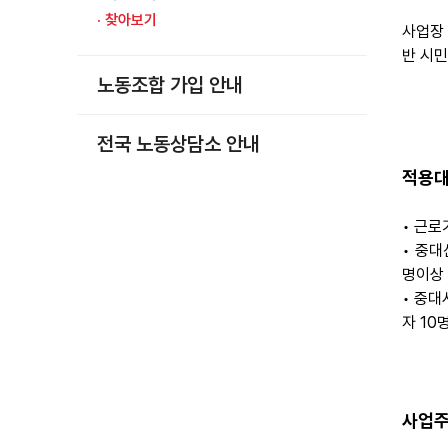
부설기관
· 찾아보기
사업장
반 시민
업무
노동조합 가입 안내
전국 노동상담소 안내
적용대
• 근로
• 중대
명이상
• 중대
자 10
사업주