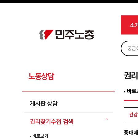
메뉴 건너뛰기
로그인
회원가입
Sketchbook5, 스케치북5
마이페이지
소개
소
<
소식
노동상담
Sketchbook5, 스케치북5
게시판 상담
권리찾기수첩 검색
권리
노동상담
바로보기
바로
찾아보기
게시판 상담
노동조합 가입 안내
건강
전국 노동상담소 안내
권리찾기수첩 검색
자료
중대재
· 바로보기