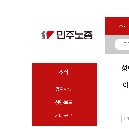
로그인
회원가입
마이페이지
소개
<
소개
소식
- 공지사항
- 성명·보도
- 기타 공고
성
소식
노동상담
이
공지사항
자료
성명·보도
부설기관
아이디
업무
기타 공고