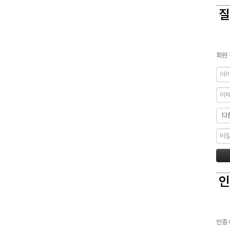
질
회원 
인
인증 